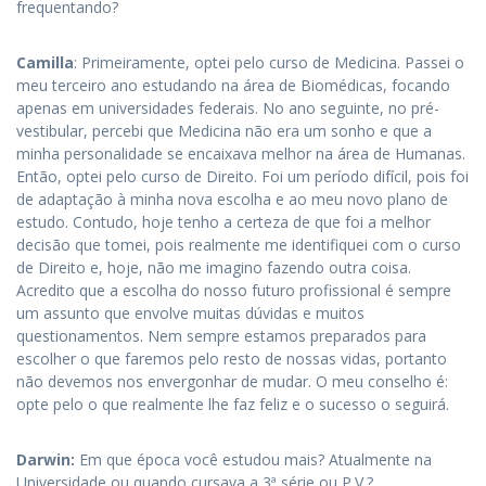
frequentando?
Camilla
: Primeiramente, optei pelo curso de Medicina. Passei o
meu terceiro ano estudando na área de Biomédicas, focando
apenas em universidades federais. No ano seguinte, no pré-
vestibular, percebi que Medicina não era um sonho e que a
minha personalidade se encaixava melhor na área de Humanas.
Então, optei pelo curso de Direito. Foi um período difícil, pois foi
de adaptação à minha nova escolha e ao meu novo plano de
estudo. Contudo, hoje tenho a certeza de que foi a melhor
decisão que tomei, pois realmente me identifiquei com o curso
de Direito e, hoje, não me imagino fazendo outra coisa.
Acredito que a escolha do nosso futuro profissional é sempre
um assunto que envolve muitas dúvidas e muitos
questionamentos. Nem sempre estamos preparados para
escolher o que faremos pelo resto de nossas vidas, portanto
não devemos nos envergonhar de mudar. O meu conselho é:
opte pelo o que realmente lhe faz feliz e o sucesso o seguirá.
Darwin:
Em que época você estudou mais? Atualmente na
Universidade ou quando cursava a 3ª série ou P.V.?