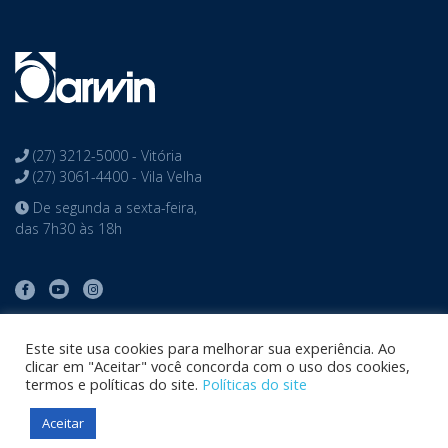
Portal do Professor
Webmail
(27) 3212-5000 - Vitória
(27) 3061-4400 - Vila Velha
De segunda a sexta-feira,
das 7h30 às 18h
Este site usa cookies para melhorar sua experiência. Ao
clicar em "Aceitar" você concorda com o uso dos cookies,
termos e políticas do site.
Políticas do site
Aceitar