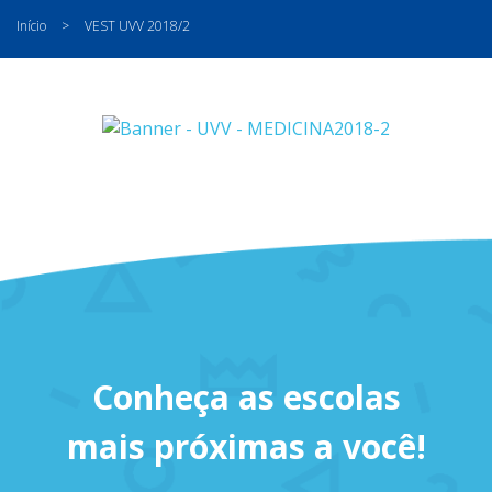
Início
>
VEST UVV 2018/2
Conheça as escolas
mais próximas a você!