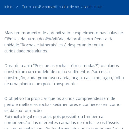
Início
>
Turma do 4º A constrói modelo de rocha sedimentar
Mais um momento de aprendizado e experimento nas aulas de
Ciências da turma do 4ºA/Vitória, da professora Renata. A
unidade “Rochas e Minerais” está despertando muita
curiosidade nos alunos.
Durante a aula “Por que as rochas têm camadas?”, os alunos
construíram um modelo de rocha sedimentar. Para essa
construção, cada grupo usou areia, argila, cascalho, água, folha
de uma planta e um pote transparente.
O objetivo foi propiciar que os alunos compreendessem de
perto e melhor as rochas sedimentares e conhecessem como
se dá sua formação.
Foi muito legal essa aula, pois possibilitou também a
compreensão das diferentes camadas de rochas e os fósseis
existentes nelas que são fundamentais para a compreensão da