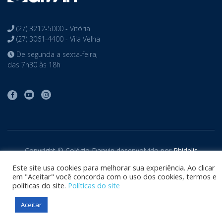
(27) 3212-5000 - Vitória
(27) 3061-4400 - Vila Velha
De segunda a sexta-feira,
das 7h30 às 18h
Copyright © Colégio Darwin desenvolvido por
Phidelis
Tecnologia
. Todos os direitos reservados
Este site usa cookies para melhorar sua experiência. Ao clicar
em "Aceitar" você concorda com o uso dos cookies, termos e
políticas do site.
Políticas do site
Aceitar