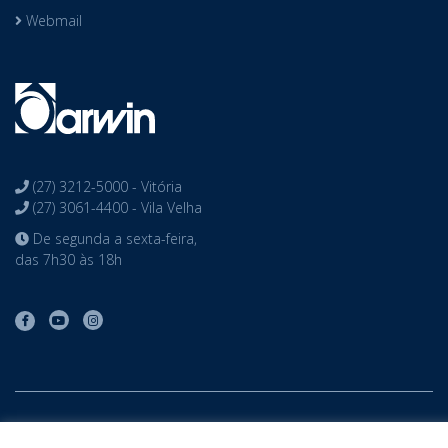
Webmail
(27) 3212-5000 - Vitória
(27) 3061-4400 - Vila Velha
De segunda a sexta-feira,
das 7h30 às 18h
Copyright © Colégio Darwin desenvolvido por
Phidelis