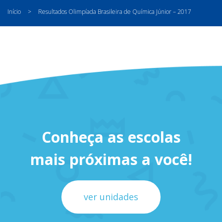
Início
>
Resultados Olimpíada Brasileira de Química Júnior – 2017
Conheça as escolas
mais próximas a você!
ver unidades