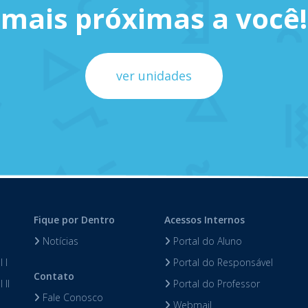
mais próximas a você!
ver unidades
Fique por Dentro
Acessos Internos
Notícias
Portal do Aluno
 I
Portal do Responsável
Contato
 II
Portal do Professor
Fale Conosco
Webmail