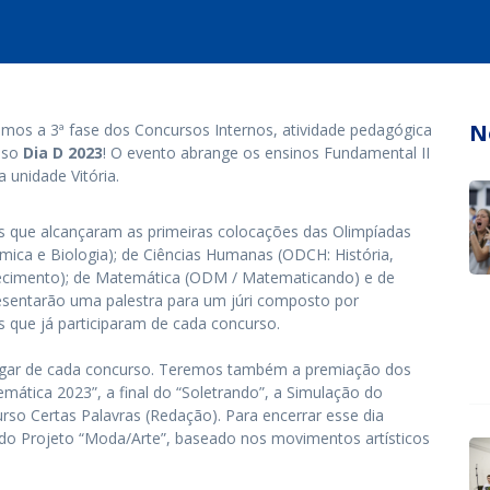
N
remos a 3ª fase dos Concursos Internos, atividade pedagógica
osso
Dia D 2023
! O evento abrange os ensinos Fundamental II
 unidade Vitória.
os que alcançaram as primeiras colocações das Olimpíadas
mica e Biologia); de Ciências Humanas (ODCH: História,
nhecimento); de Matemática (ODM / Matematicando) e de
esentarão uma palestra para um júri composto por
os que já participaram de cada concurso.
1º lugar de cada concurso. Teremos também a premiação dos
ática 2023”, a final do “Soletrando”, a Simulação do
o Certas Palavras (Redação). Para encerrar esse dia
e, do Projeto “Moda/Arte”, baseado nos movimentos artísticos