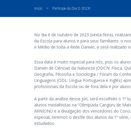
Início
>
Participe do Dia D 2023!
No dia 6 de outubro de 2023 (sexta-feira), realiza
da Escola para alunos e para seus familiares: o n
e Médio de toda a Rede Darwin, e será realizado na
Essa data é muito especial para nós, pois os alun
Darwin de Ciências da Natureza (ODCN: Física, Quí
Geografia, Filosofia e Sociologia / Fórum do Co
Linguagens (ODL: Língua Portuguesa e Inglês) apr
profissionais da Escola ou de fora dela e por alun
A partir da análise desse júri, será escolhido o 
alunos medalhistas na “Olimpíada Canguru de Matem
MINIONU e a divulgação dos vencedores do Concurs
especial, teremos o desfile dos alunos da 1ª séri
estudados.