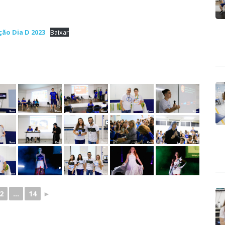
ão Dia D 2023
Baixar
2
...
14
►