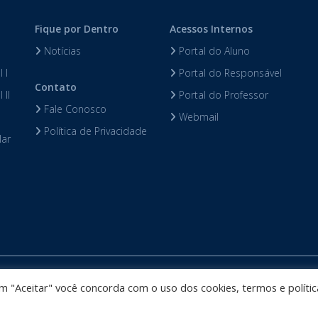
Fique por Dentro
Acessos Internos
Notícias
Portal do Aluno
 I
Portal do Responsável
Contato
 II
Portal do Professor
Fale Conosco
Webmail
Política de Privacidade
lar
Colégio Darwin desenvolvido por
Phidelis Tecnologia
. Todos os direi
 em "Aceitar" você concorda com o uso dos cookies, termos e polític