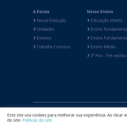
A Escola
Nosso Ensino
Nossa Evolução
Educação Infantil
Unidades
Ensino Fundamental
Eventos
Ensino Fundamental
Trabalhe Conosco
Ensino Médio
3º Ano - Pré-vestibu
Copyright © 
Este site usa cookies para melhorar sua experiência. Ao clicar
do site.
Políticas do site