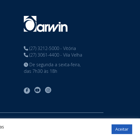
(27) 3212-5000 - Vitória
(27) 3061-4400 - Vila Velha
De segunda a sexta-feira,
das 7h30 às 18h
tos reservados
as
Aceitar