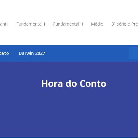
antil
Fundamental I
Fundamental II
Médio
3ª série e Pr
tato
Darwin 2027
Hora do Conto