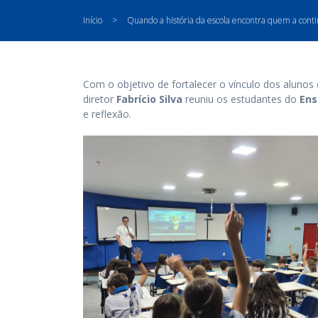
Início
>
Quando a história da escola encontra quem a cont
Com o objetivo de fortalecer o vínculo dos alunos 
diretor
Fabrício Silva
reuniu os estudantes do
Ens
e reflexão.