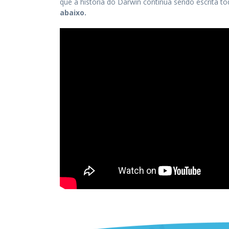
que a história do Darwin continua sendo escrita t
abaixo.