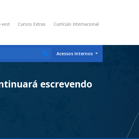
é-vest
Cursos Extras
Currículo Internacional
Acessos Internos
ontinuará escrevendo