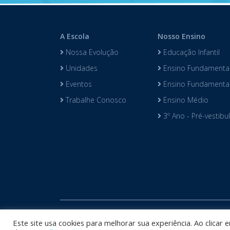
A Escola
Nosso Ensino
Nossa Evolução
Educação Infantil
Unidades
Ensino Fundamental
Eventos
Ensino Fundamental 
Trabalhe Conosco
Ensino Médio
3º Ano - Pré-vestibu
Copyright © 
Este site usa cookies para melhorar sua experiência. Ao clicar