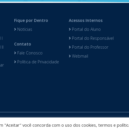
Fique por Dentro
Acessos Internos
Notícias
Portal do Aluno
 I
Portal do Responsável
Contato
II
Portal do Professor
Fale Conosco
Webmail
Política de Privacidade
lar
Colégio Darwin desenvolvido por
Phidelis Tecnologia
. Todos os direi
 em "Aceitar" você concorda com o uso dos cookies, termos e polític