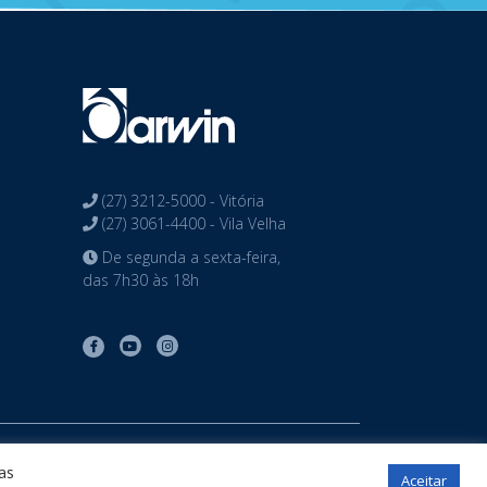
(27) 3212-5000 - Vitória
(27) 3061-4400 - Vila Velha
De segunda a sexta-feira,
das 7h30 às 18h
tos reservados
as
Aceitar