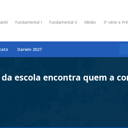
antil
Fundamental I
Fundamental II
Médio
3ª série e Pr
tato
Darwin 2027
 da escola encontra quem a c