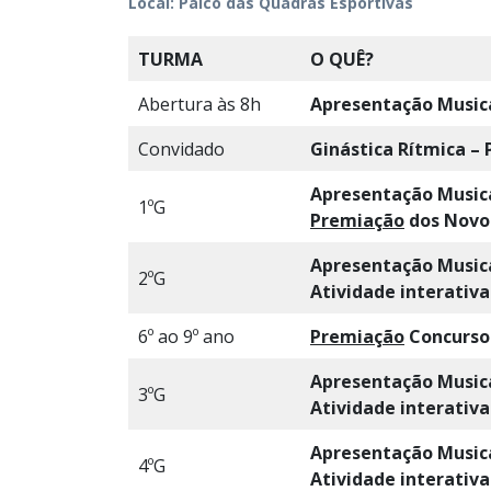
Local: Palco das Quadras Esportivas
TURMA
O QUÊ?
Abertura às 8h
Apresentação Music
Convidado
Ginástica Rítmica
– 
Apresentação Musica
1ºG
Premiação
dos Novo
Apresentação Musica
2ºG
Atividade interativa
6º ao 9º ano
Premiação
Concurso
Apresentação Musica
3ºG
Atividade interativa
Apresentação Musica
4ºG
Atividade interativa