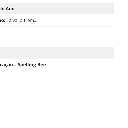
 do Ano
ão:
Lá vai o trem…
ração – Spelling Bee