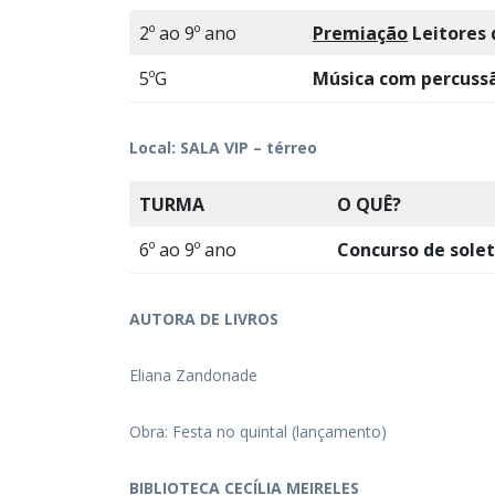
2º ao 9º ano
Premiação
Leitores
5ºG
Música com percuss
Local: SALA VIP – térreo
TURMA
O QUÊ?
6º ao 9º ano
Concurso de solet
AUTORA DE LIVROS
Eliana Zandonade
Obra: Festa no quintal (lançamento)
BIBLIOTECA CECÍLIA MEIRELES