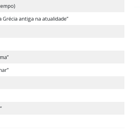
tempo)
a Grécia antiga na atualidade”
rma”
har”
”