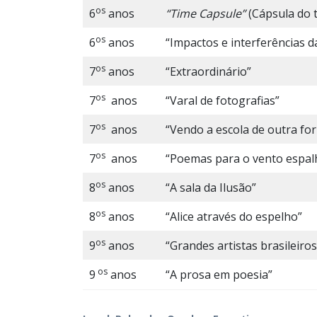
os
6
anos
“Time Capsule”
(Cápsula do 
os
6
anos
“Impactos e interferências d
os
7
anos
“Extraordinário”
os
7
anos
“Varal de fotografias”
os
7
anos
“Vendo a escola de outra fo
os
7
anos
“Poemas para o vento espal
os
8
anos
“A sala da Ilusão”
os
8
anos
“Alice através do espelho”
os
9
anos
“Grandes artistas brasileiros
os
9
anos
“A prosa em poesia”