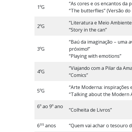
“As cores e os encantos da p
1ºG
“The butterflies” (Versão do
“Literatura e Meio Ambiente
2ºG
“Story in the can”
“Baú da imaginação – uma a
3ºG
próximo!”
“Playing with emotions”
“Viajando com a Pilar da Ama
4ºG
“Comics”
“Arte Moderna: inspirações e
5ºG
“Talking about the Modern
6º ao 9º ano
“Colheita de Livros”
os
6
anos
“Quem vai achar o tesouro 