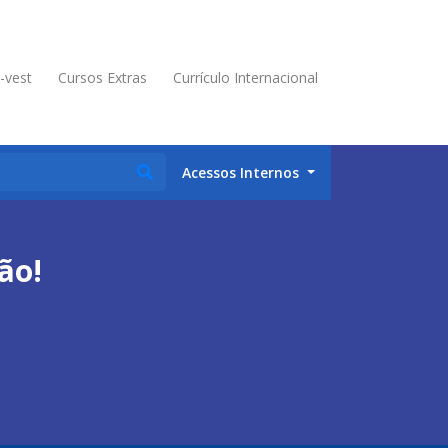
é-vest
Cursos Extras
Currículo Internacional
Acessos Internos
ão!