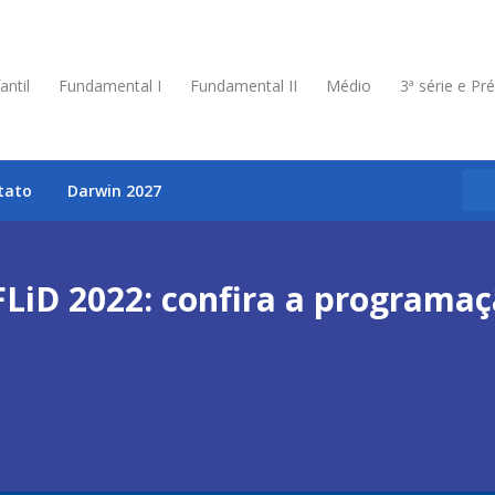
antil
Fundamental I
Fundamental II
Médio
3ª série e Pr
tato
Darwin 2027
FLiD 2022: confira a programaç