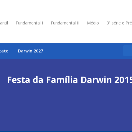
antil
Fundamental I
Fundamental II
Médio
3ª série e Pr
tato
Darwin 2027
Festa da Família Darwin 201