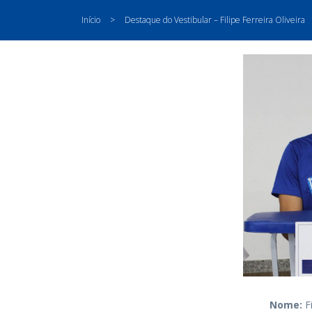
Início
>
Destaque do Vestibular – Filipe Ferreira Oliveira
Nome:
Fi