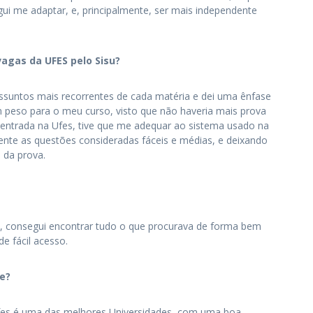
ui me adaptar, e, principalmente, ser mais independente
agas da UFES pelo Sisu?
assuntos mais recorrentes de cada matéria e dei uma ênfase
 peso para o meu curso, visto que não haveria mais prova
entrada na Ufes, tive que me adequar ao sistema usado na
mente as questões consideradas fáceis e médias, e deixando
l da prova.
su, consegui encontrar tudo o que procurava de forma bem
e fácil acesso.
e?
 Ufes é uma das melhores Universidades, com uma boa