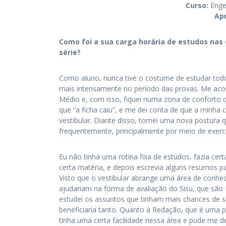
Curso:
Enge
Ap
Como foi a sua carga horária de estudos nas d
série?
Como aluno, nunca tive o costume de estudar todo
mais intensamente no período das provas. Me acos
Médio e, com isso, fiquei numa zona de conforto q
que “a ficha caiu”, e me dei conta de que a minha c
vestibular. Diante disso, tomei uma nova postura 
frequentemente, principalmente por meio de exercí
Eu não tinha uma rotina fixa de estudos, fazia cer
certa matéria, e depois escrevia alguns resumos p
Visto que o vestibular abrange uma área de conh
ajudariam na forma de avaliação do Sisu, que são 
estudei os assuntos que tinham mais chances de 
beneficiaria tanto. Quanto à Redação, que é uma pa
tinha uma certa facilidade nessa área e pude me de