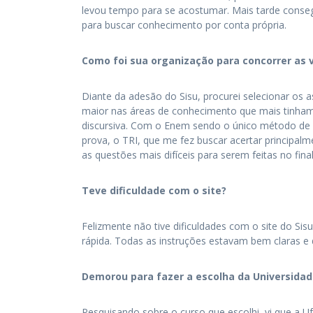
levou tempo para se acostumar. Mais tarde conseg
para buscar conhecimento por conta própria.
Como foi sua organização para concorrer as v
Diante da adesão do Sisu, procurei selecionar os 
maior nas áreas de conhecimento que mais tinham
discursiva. Com o Enem sendo o único método de 
prova, o TRI, que me fez buscar acertar principal
as questões mais difíceis para serem feitas no fina
Teve dificuldade com o site?
Felizmente não tive dificuldades com o site do Si
rápida. Todas as instruções estavam bem claras e d
Demorou para fazer a escolha da Universidad
Pesquisando sobre o curso que escolhi, vi que a