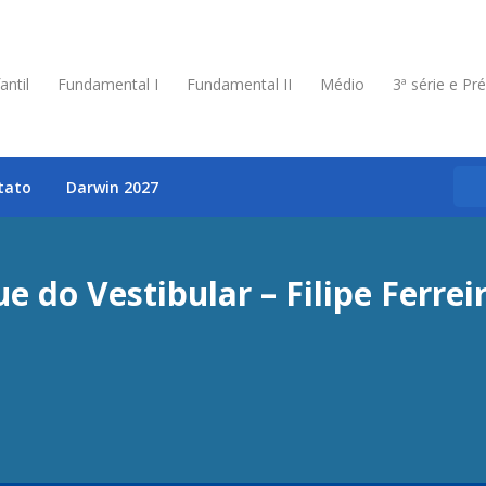
antil
Fundamental I
Fundamental II
Médio
3ª série e Pr
tato
Darwin 2027
e do Vestibular – Filipe Ferreir