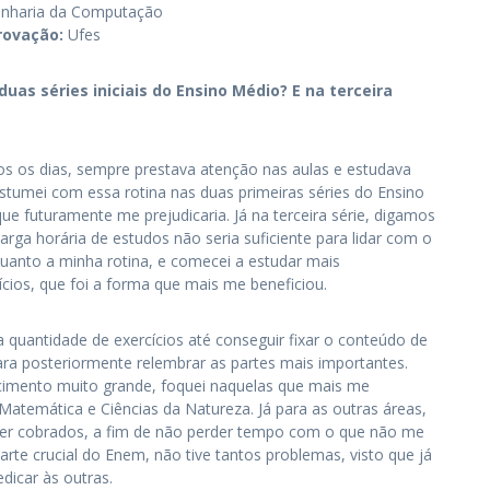
nharia da Computação
rovação:
Ufes
uas séries iniciais do Ensino Médio? E na terceira
s os dias, sempre prestava atenção nas aulas e estudava
tumei com essa rotina nas duas primeiras séries do Ensino
ue futuramente me prejudicaria. Já na terceira série, digamos
arga horária de estudos não seria suficiente para lidar com o
quanto a minha rotina, e comecei a estudar mais
cios, que foi a forma que mais me beneficiou.
ta quantidade de exercícios até conseguir fixar o conteúdo de
ara posteriormente relembrar as partes mais importantes.
ecimento muito grande, foquei naquelas que mais me
Matemática e Ciências da Natureza. Já para as outras áreas,
ser cobrados, a fim de não perder tempo com o que não me
rte crucial do Enem, não tive tantos problemas, visto que já
dicar às outras.