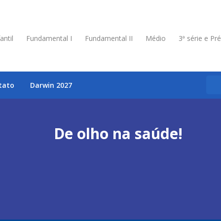
antil
Fundamental I
Fundamental II
Médio
3ª série e Pr
tato
Darwin 2027
De olho na saúde!