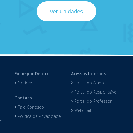
ver unidades
Fique por Dentro
Acessos Internos
Notícias
Portal do Aluno
 I
Portal do Responsável
Contato
II
Portal do Professor
Fale Conosco
Webmail
Política de Privacidade
lar