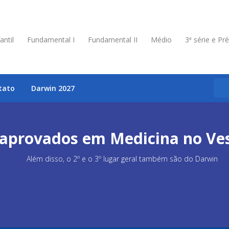
antil
Fundamental I
Fundamental II
Médio
3ª série e Pr
tato
Darwin 2027
aprovados em Medicina no Ves
Além disso, o 2º e o 3º lugar geral também são do Darwin