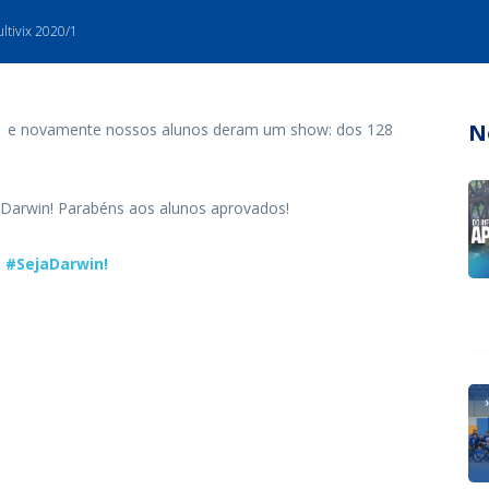
ltivix 2020/1
N
20/1 e novamente nossos alunos deram um show: dos 128
o Darwin! Parabéns aos alunos aprovados!
e #SejaDarwin!