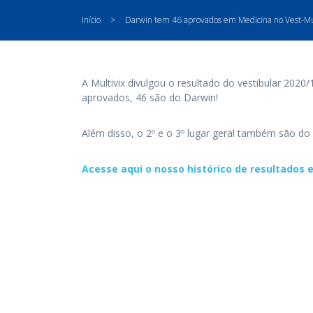
Início
>
Darwin tem 46 aprovados em Medicina no Vest-Mu
A Multivix divulgou o resultado do vestibular 20
aprovados, 46 são do Darwin!
Além disso, o 2º e o 3º lugar geral também são d
Acesse aqui o nosso histórico de resultados 