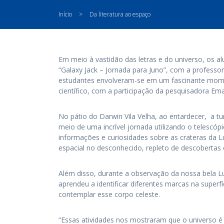
Início
>
Da literatura ao espaço
Em meio à vastidão das letras e do universo, os al
“Galaxy Jack – Jornada para Juno”, com a profess
estudantes envolveram-se em um fascinante mome
científico, com a participação da pesquisadora Ema
No pátio do Darwin Vila Velha, ao entardecer, a 
meio de uma incrível jornada utilizando o telescóp
informações e curiosidades sobre as crateras da 
espacial no desconhecido, repleto de descobertas
Além disso, durante a observação da nossa bela L
aprendeu a identificar diferentes marcas na superf
contemplar esse corpo celeste.
“Essas atividades nos mostraram que o universo é