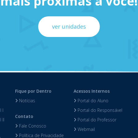
mais próximas a você!
ver unidades
Fique por Dentro
Acessos Internos
Notícias
Portal do Aluno
 I
Portal do Responsável
Contato
 II
Portal do Professor
Fale Conosco
Webmail
Política de Privacidade