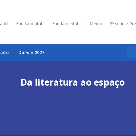
antil
Fundamental I
Fundamental II
Médio
3ª série e Pr
tato
Darwin 2027
Da literatura ao espaço