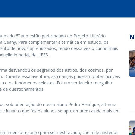
N
unos do 5⁰ ano estão participando do Projeto Literário
ora Geany. Para complementar a temática em estudo, os
nto de novos aprendizados, tendo dessa vez o cunho mais
nuelle Imperial, da UFES.
turma desvendou os segredos dos astros, dos cosmos, por
io. Durante essa aventura, as crianças puderam obter incríveis
Lua e os fenômenos celestes. Foi um verdadeiro mergulho
 e de questionamentos.
ua, sob orientação do nosso aluno Pedro Henrique, a turma
ície lunar, o que fez os alunos se aproximarem ainda mais em
 um imenso tesouro para ser desbravado, cheio de mistérios