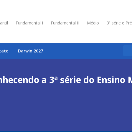
antil
Fundamental I
Fundamental II
Médio
3ª série e Pr
tato
Darwin 2027
hecendo a 3ª série do Ensino 