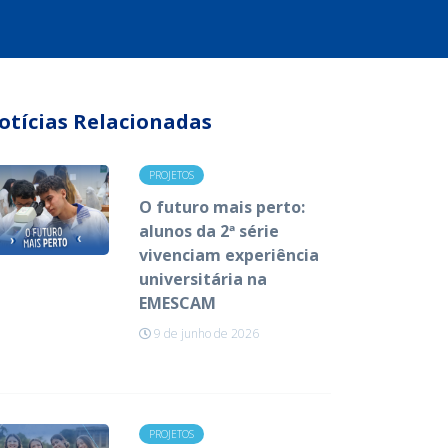
otícias Relacionadas
PROJETOS
O futuro mais perto:
alunos da 2ª série
vivenciam experiência
universitária na
EMESCAM
9 de junho de 2026
PROJETOS