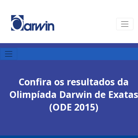
Confira os resultados da
Olimpíada Darwin de Exata
(ODE 2015)