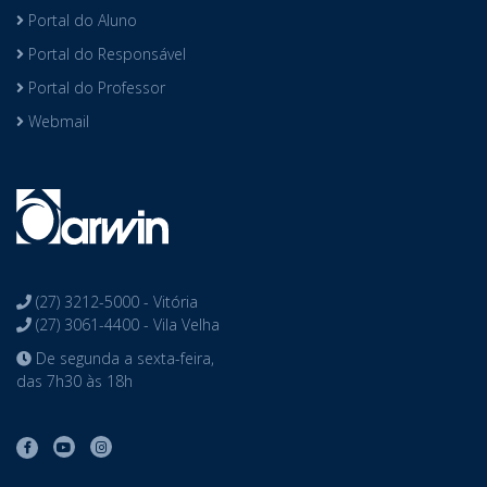
Portal do Aluno
Portal do Responsável
Portal do Professor
Webmail
(27) 3212-5000 - Vitória
(27) 3061-4400 - Vila Velha
De segunda a sexta-feira,
das 7h30 às 18h