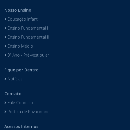
Nosso Ensino
Educação Infantil
Ensino Fundamental I
Ensino Fundamental II
Ensino Médio
3º Ano - Pré-vestibular
Fique por Dentro
Notícias
Contato
Fale Conosco
Política de Privacidade
Acessos Internos