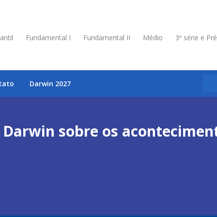
antil
Fundamental I
Fundamental II
Médio
3ª série e Pr
tato
Darwin 2027
Darwin sobre os acontecimen