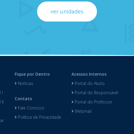
ver unidades
Fique por Dentro
Acessos Internos
Notícias
Portal do Aluno
 I
Portal do Responsável
Contato
II
Portal do Professor
Fale Conosco
Webmail
Política de Privacidade
lar