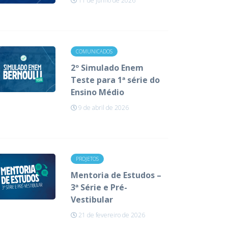
11 de junho de 2026
COMUNICADOS
2º Simulado Enem
Teste para 1ª série do
Ensino Médio
9 de abril de 2026
PROJETOS
Mentoria de Estudos –
3ª Série e Pré-
Vestibular
21 de fevereiro de 2026