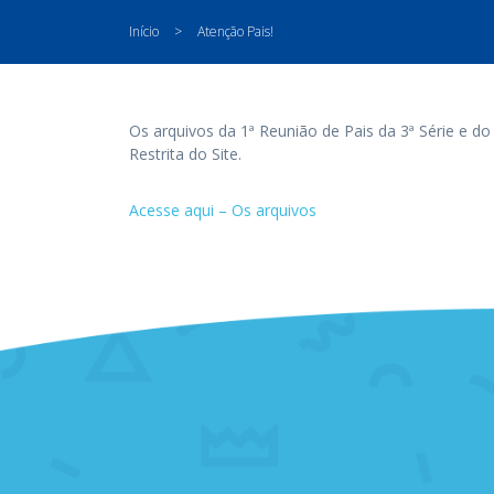
Início
>
Atenção Pais!
Os arquivos da 1ª Reunião de Pais da 3ª Série e do
Restrita do Site.
Acesse aqui – Os arquivos