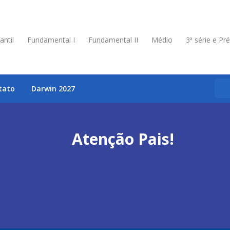
antil
Fundamental I
Fundamental II
Médio
3ª série e Pr
tato
Darwin 2027
Atenção Pais!