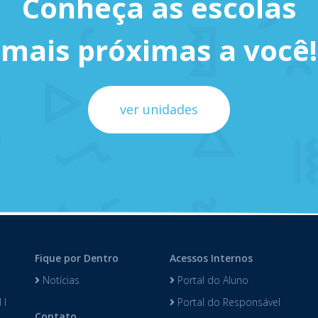
Conheça as escolas
mais próximas a você!
ver unidades
Fique por Dentro
Acessos Internos
Notícias
Portal do Aluno
 I
Portal do Responsável
Contato