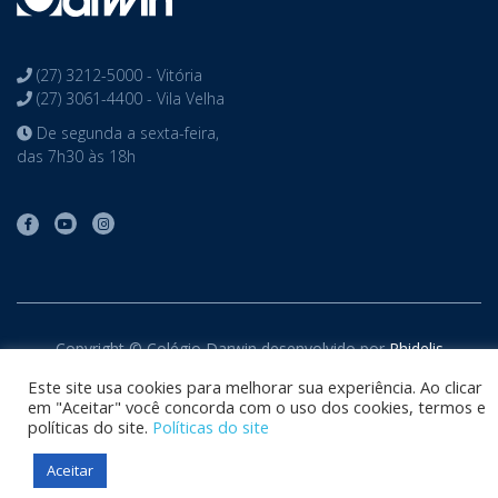
(27) 3212-5000 - Vitória
(27) 3061-4400 - Vila Velha
De segunda a sexta-feira,
das 7h30 às 18h
Copyright © Colégio Darwin desenvolvido por
Phidelis
Tecnologia
. Todos os direitos reservados
Este site usa cookies para melhorar sua experiência. Ao clicar
em "Aceitar" você concorda com o uso dos cookies, termos e
políticas do site.
Políticas do site
Aceitar