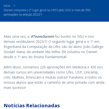
Início
>
Darwin conquista o 2º lugar geral na UFES pelo SiSU e mais de 650
aprovações na seleção 2023/1
Mais uma vez, o
#TeamDarwin
fez bonito no SiSU e nos
demais vestibulares 2023/1! O segundo lugar geral e o 1º em
Engenharia da Computação da Ufes são do aluno João Gallego
Goulart Viana, da unidade Vila Velha. Ele estudou no Darwin
desde o 1º ano do Ensino Fundamental!
Além disso, somamos 229 aprovações em Medicina e 420 nos
demais cursos em universidades como Ufes, USP, Unicamp,
UVV, Multivix, Emescam e muitas outras! Parabéns a todos os
nossos alunos que estão a caminho de uma jornada com ainda
mais sucesso!
Notícias Relacionadas