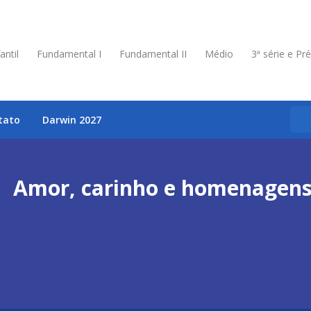
antil
Fundamental I
Fundamental II
Médio
3ª série e Pr
tato
Darwin 2027
Amor, carinho e homenagens