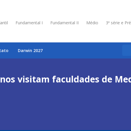
antil
Fundamental I
Fundamental II
Médio
3ª série e Pr
tato
Darwin 2027
nos visitam faculdades de Me