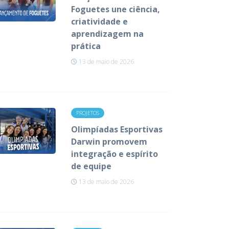
Foguetes une ciência,
criatividade e
aprendizagem na
prática
13 de maio de 2026
PROJETOS
Olimpíadas Esportivas
Darwin promovem
integração e espírito
de equipe
13 de maio de 2026