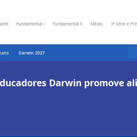
antil
Fundamental I
Fundamental II
Médio
3ª série e Pr
tato
Darwin 2027
Educadores Darwin promove a