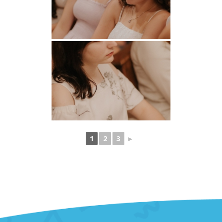
1
2
3
►