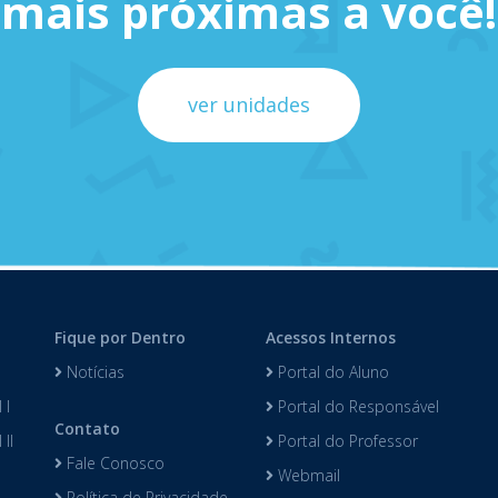
mais próximas a você!
ver unidades
Fique por Dentro
Acessos Internos
Notícias
Portal do Aluno
 I
Portal do Responsável
Contato
II
Portal do Professor
Fale Conosco
Webmail
Política de Privacidade