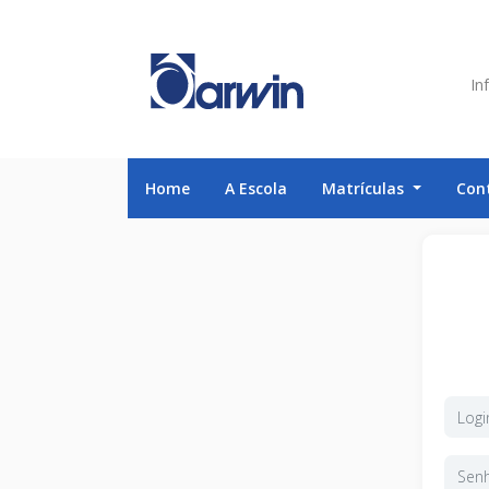
Inf
Home
A Escola
Matrículas
Con