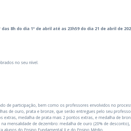
r
das 8h do dia 1º de abril
até as 23h59 do dia 21 de abril de 20
brados no seu nível.
ado de participação, bem como os professores envolvidos no proces
has de ouro, prata e bronze, que serão entregues pelo seu professor 
 extras, medalha de prata mais 2 pontos extras, e medalha de bronze
”) na mensalidade de dezembro: medalha de ouro (20% de desconto),
ra alunos do Ensino Fundamental II e do Ensino Médio.