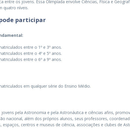
a entre os jovens. Essa Olimpíada envolve Ciências, Física e Geograf
m quatro níveis.
ode participar
undamental:
atriculados entre o 1º e 3º anos.
atriculados entre o 4º e 5º anos.
atriculados entre o 6º a 9º anos.
matriculados em qualquer série do Ensino Médio.
 jovens pela Astronomia e pela Astronáutica e ciências afins, prom
ão nacional, além dos próprios alunos, seus professores, coordenado
res, espaços, centros e museus de ciência, associações e clubes de A