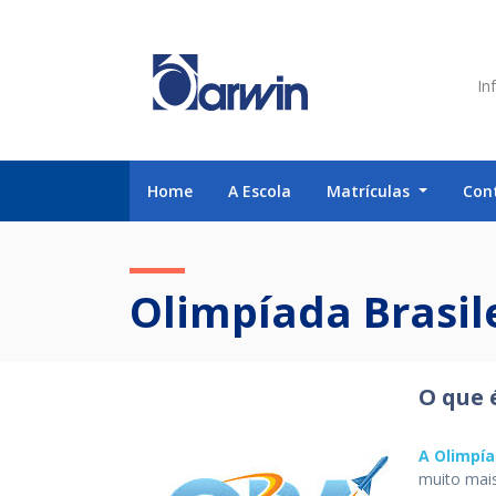
Inf
Home
A Escola
Matrículas
Con
Olimpíada Brasil
O que 
A Olimpía
muito mais