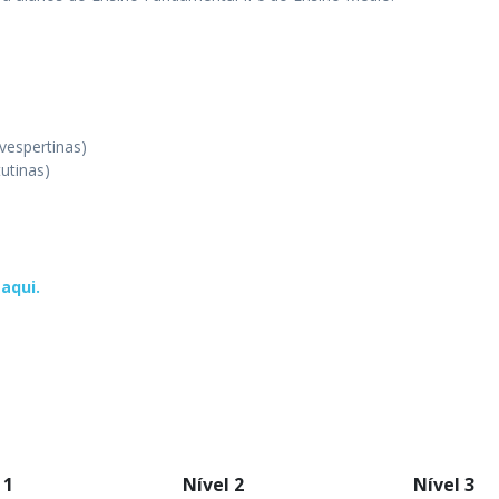
vespertinas)
utinas)
aqui.
 1
Nível 2
Nível 3