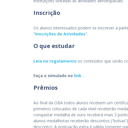
instituições voltadas às atividades aeroespaciais.
Inscrição
Os alunos interessados podem se inscrever a parti
“Inscrições de Atividades”.
O que estudar
Leia no regulamento
os conteúdos que serão co
Faça o simulado no
link
.
Prêmios
Ao final da OBA todos alunos recebem um certific
primeiros colocados de cada nível receberão medal
conquistar medalha de ouro receberá mais 3 pontos
alunos medalhistas receberão descontos (“bolsas
desconto). A pontuação extra é válida somente pa