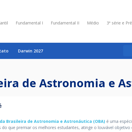
antil
Fundamental I
Fundamental II
Médio
3ª série e Pr
tato
Darwin 2027
eira de Astronomia e A
é
da Brasileira de Astronomia e Astronáutica (OBA)
é uma espéci
 do que premiar os melhores estudantes, atinge o louvável objetivo d