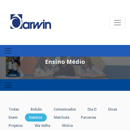
Ensino Médio
Todas
Bolsão
Comunicados
Dia D
Dicas
Enem
Eventos
Matrícula
Parcerias
Projetos
Vila Velha
Vitória