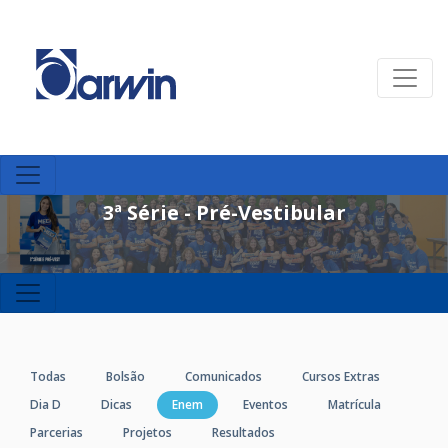
3ª Série - Pré-Vestibular
Todas
Bolsão
Comunicados
Cursos Extras
Dia D
Dicas
Enem
Eventos
Matrícula
Parcerias
Projetos
Resultados